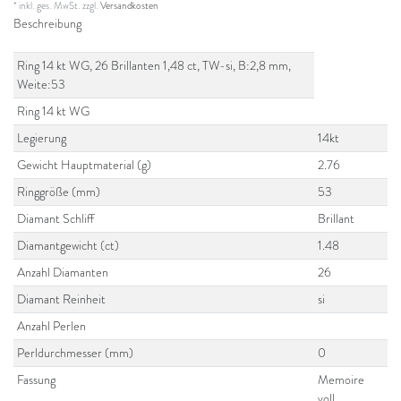
* inkl. ges. MwSt. zzgl.
Versandkosten
Beschreibung
Ring 14 kt WG, 26 Brillanten 1,48 ct, TW-si, B:2,8 mm,
Weite:53
Ring 14 kt WG
Legierung
14kt
Gewicht Hauptmaterial (g)
2.76
Ringgröße (mm)
53
Diamant Schliff
Brillant
Diamantgewicht (ct)
1.48
Anzahl Diamanten
26
Diamant Reinheit
si
Anzahl Perlen
Perldurchmesser (mm)
0
Fassung
Memoire
voll