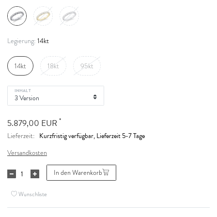
14kt
Legierung:
14kt
18kt
95kt
INHALT
*
5.879,00 EUR
Kurzfristig verfügbar, Lieferzeit 5-7 Tage
Lieferzeit:
Versandkosten
In den Warenkorb
Wunschliste