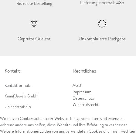
Lieferung innerhalb 48h
Risikolose Bestellung
Geprüfte Qualität
Unkomplizierte Rückgabe
Kontakt
Rechtliches
Kontaktformular
AGB
Impressum
Knauf Jewels GmbH
Datenschutz
Widerrufsrecht
Uhlandstraße 5
65189 Wiesbaden
Wir nutzen Cookies auf unserer Website. Einige von diesen sind essenziell,
Tel: 0049 (0) 173 84 727 84
während andere uns helfen, diese Website und Ihre Erfahrung zu verbessern.
Shop
Tel: 0044 (0)75 84 79 84 18
Weitere Informationen zu den von uns verwendeten Cookies und Ihren Rechten