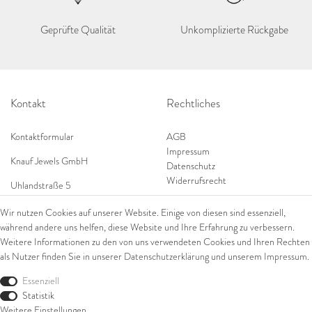
Geprüfte Qualität
Unkomplizierte Rückgabe
Kontakt
Rechtliches
Kontaktformular
AGB
Impressum
Knauf Jewels GmbH
Datenschutz
Widerrufsrecht
Uhlandstraße 5
65189 Wiesbaden
Wir nutzen Cookies auf unserer Website. Einige von diesen sind essenziell,
Tel: 0049 (0) 173 84 727 84
während andere uns helfen, diese Website und Ihre Erfahrung zu verbessern.
Shop
Tel: 0044 (0)75 84 79 84 18
Weitere Informationen zu den von uns verwendeten Cookies und Ihren Rechten
als Nutzer finden Sie in unserer
Daten­schutz­erklärung
und unserem
Impressum
.
E-Mail: info@knauf-jewels.com
Themen
Ring
Essenziell
Armschmuck
Statistik
Ohrschmuck
Weitere Einstellungen