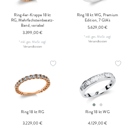
Ring 4er-Krappe 18 kt
Ring 18 kt WG, Premium
RG, Mehrfachsteinbesatz-
Edition, 7 GIA's
Band, variabel
5.629,00 €
3.399,00 €
*
inkl. ges. MwSt.
zzgl.
Versandkosten
*
inkl. ges. MwSt.
zzgl.
Versandkosten
Ring 18 kt RG
Ring 18 kt WG
3.229,00 €
4.129,00 €