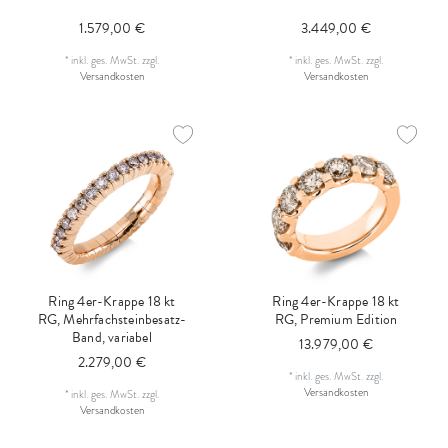
1.579,00 €
3.449,00 €
*
inkl. ges. MwSt.
zzgl.
*
inkl. ges. MwSt.
zzgl.
Versandkosten
Versandkosten
Ring 4er-Krappe 18 kt
Ring 4er-Krappe 18 kt
RG, Mehrfachsteinbesatz-
RG, Premium Edition
Band, variabel
13.979,00 €
2.279,00 €
*
inkl. ges. MwSt.
zzgl.
Versandkosten
*
inkl. ges. MwSt.
zzgl.
Versandkosten