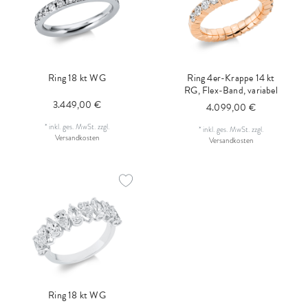
Ring 18 kt WG
Ring 4er-Krappe 14 kt
RG, Flex-Band, variabel
3.449,00 €
4.099,00 €
*
inkl. ges. MwSt.
zzgl.
*
inkl. ges. MwSt.
zzgl.
Versandkosten
Versandkosten
Ring 18 kt WG