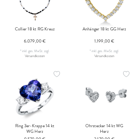
Collier 18 kt RG Kreuz
Anhänger 18 kt GG Herz
6.079,00 €
1.199,00 €
*
inkl. ges. MwSt.
zzgl.
*
inkl. ges. MwSt.
zzgl.
Versandkosten
Versandkosten
Ring 3er-Krappe 14 kt
Ohrstecker 14 kt WG
WG Herz
Herz