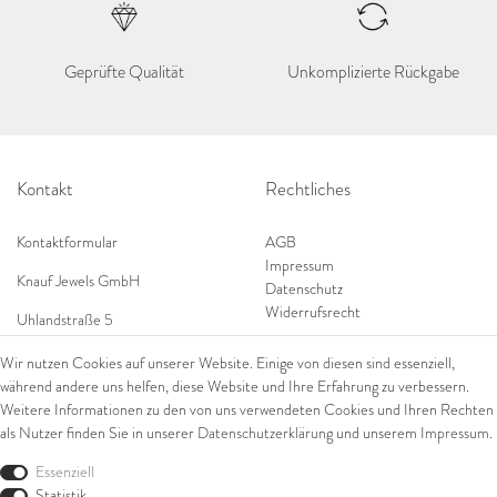
Geprüfte Qualität
Unkomplizierte Rückgabe
Kontakt
Rechtliches
Kontaktformular
AGB
Impressum
Knauf Jewels GmbH
Datenschutz
Widerrufsrecht
Uhlandstraße 5
65189 Wiesbaden
Wir nutzen Cookies auf unserer Website. Einige von diesen sind essenziell,
Tel: 0049 (0) 173 84 727 84
während andere uns helfen, diese Website und Ihre Erfahrung zu verbessern.
Shop
Tel: 0044 (0)75 84 79 84 18
Weitere Informationen zu den von uns verwendeten Cookies und Ihren Rechten
als Nutzer finden Sie in unserer
Daten­schutz­erklärung
und unserem
Impressum
.
E-Mail: info@knauf-jewels.com
Themen
Ring
Essenziell
Armschmuck
Statistik