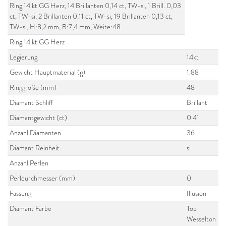
Ring 14 kt GG Herz, 14 Brillanten 0,14 ct, TW-si, 1 Brill. 0,03
ct, TW-si, 2 Brillanten 0,11 ct, TW-si, 19 Brillanten 0,13 ct,
TW-si, H:8,2 mm, B:7,4 mm, Weite:48
Ring 14 kt GG Herz
Legierung
14kt
Gewicht Hauptmaterial (g)
1.88
Ringgröße (mm)
48
Diamant Schliff
Brillant
Diamantgewicht (ct)
0.41
Anzahl Diamanten
36
Diamant Reinheit
si
Anzahl Perlen
Perldurchmesser (mm)
0
Fassung
Illusion
Diamant Farbe
Top
Wesselton