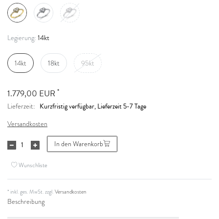
14kt
Legierung:
14kt
18kt
95kt
*
1.779,00 EUR
Kurzfristig verfügbar, Lieferzeit 5-7 Tage
Lieferzeit:
Versandkosten
In den Warenkorb
Wunschliste
* inkl. ges. MwSt. zzgl.
Versandkosten
Beschreibung