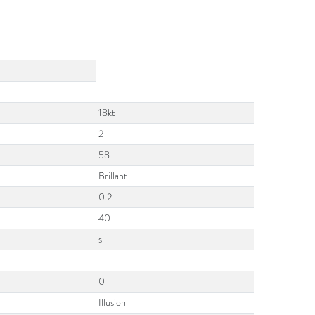
18kt
2
58
Brillant
0.2
40
si
0
Illusion