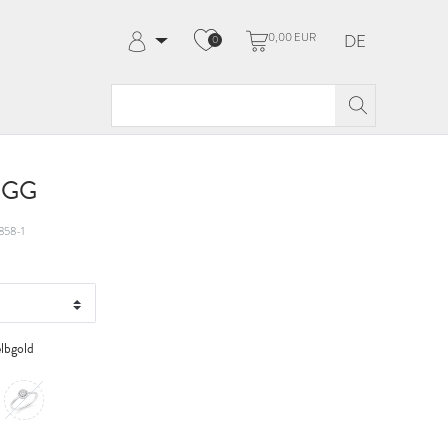
0,00 EUR
DE
0
Anmelden
Registrieren
Meine Bestellungen
Hilfe & Kontakt
t GG
858-1
lbgold