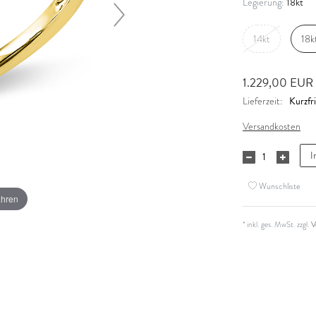
18kt
Legierung:
14kt
18k
1.229,00 EUR
Kurzfri
Lieferzeit:
Versandkosten
I
Wunschliste
ahren
* inkl. ges. MwSt. zzgl.
V