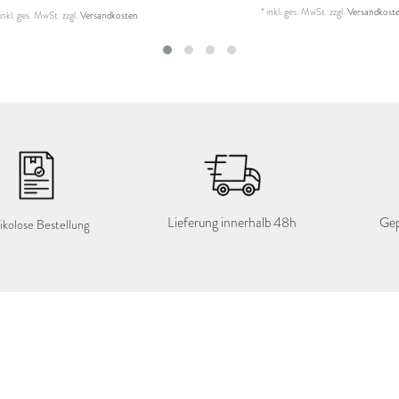
*
inkl. ges. MwSt.
zzgl.
Versandkost
inkl. ges. MwSt.
zzgl.
Versandkosten
Lieferung innerhalb 48h
Gep
ikolose Bestellung