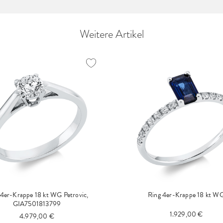
Weitere Artikel
 4er-Krappe 18 kt WG Petrovic,
Ring 4er-Krappe 18 kt W
GIA7501813799
1.929,00 €
4.979,00 €