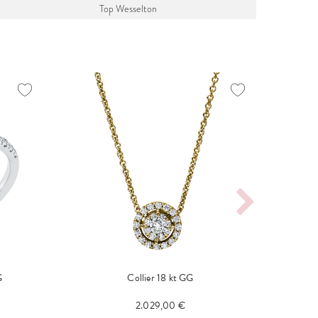
Top Wesselton
G
Collier 18 kt GG
2.029,00 €