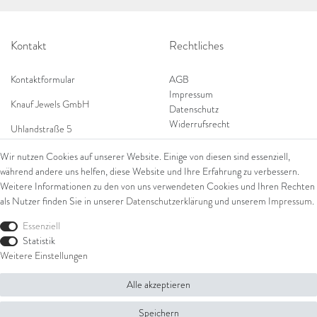
Kontakt
Rechtliches
Kontaktformular
AGB
Impressum
Knauf Jewels GmbH
Datenschutz
Widerrufsrecht
Uhlandstraße 5
65189 Wiesbaden
Wir nutzen Cookies auf unserer Website. Einige von diesen sind essenziell,
Tel: 0049 (0) 173 84 727 84
während andere uns helfen, diese Website und Ihre Erfahrung zu verbessern.
Shop
Tel: 0044 (0)75 84 79 84 18
Weitere Informationen zu den von uns verwendeten Cookies und Ihren Rechten
als Nutzer finden Sie in unserer
Daten­schutz­erklärung
und unserem
Impressum
.
E-Mail: info@knauf-jewels.com
Themen
Ring
Essenziell
Armschmuck
Statistik
Ohrschmuck
Weitere Einstellungen
Halsschmuck
Alle akzeptieren
© Copyright 2026 Knauf Jewels GmbH | Alle Rechte vorbehalten.
Speichern