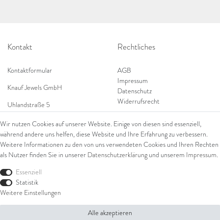
Kontakt
Rechtliches
Kontaktformular
AGB
Impressum
Knauf Jewels GmbH
Datenschutz
Widerrufsrecht
Uhlandstraße 5
65189 Wiesbaden
Wir nutzen Cookies auf unserer Website. Einige von diesen sind essenziell,
Tel: 0049 (0) 173 84 727 84
während andere uns helfen, diese Website und Ihre Erfahrung zu verbessern.
Shop
Tel: 0044 (0)75 84 79 84 18
Weitere Informationen zu den von uns verwendeten Cookies und Ihren Rechten
als Nutzer finden Sie in unserer
Daten­schutz­erklärung
und unserem
Impressum
.
E-Mail: info@knauf-jewels.com
Themen
Ring
Essenziell
Armschmuck
Statistik
Ohrschmuck
Weitere Einstellungen
Halsschmuck
Alle akzeptieren