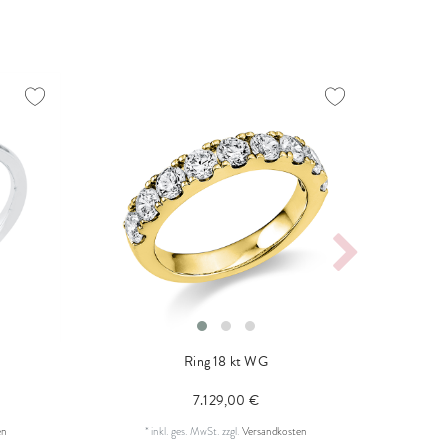
Ring 18 kt WG
7.129,00 €
en
*
inkl. ges. MwSt.
zzgl.
Versandkosten