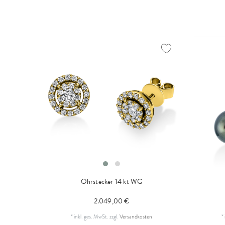
Ohrstecker 14 kt WG
2.049,00 €
*
inkl. ges. MwSt.
zzgl.
Versandkosten
*