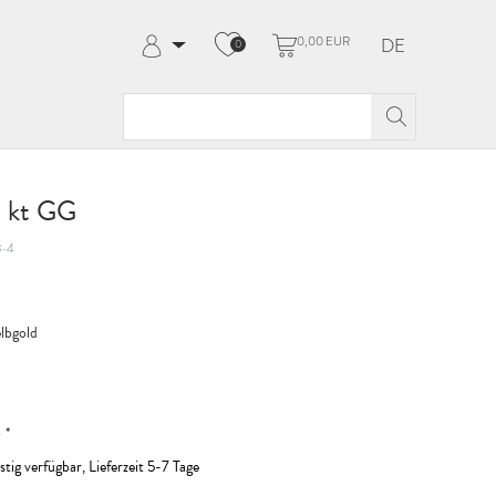
0,00 EUR
DE
0
Anmelden
Registrieren
Meine Bestellungen
Hilfe & Kontakt
8 kt GG
8-4
lbgold
*
R
stig verfügbar, Lieferzeit 5-7 Tage