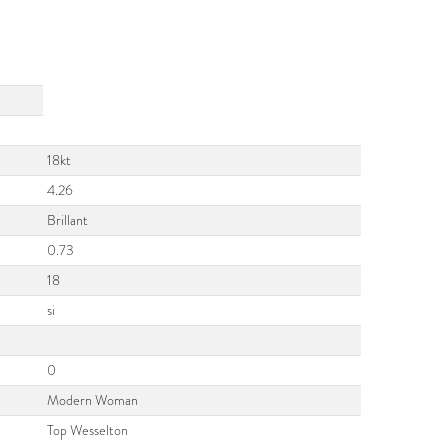
18kt
4.26
Brillant
0.73
18
si
0
Modern Woman
Top Wesselton