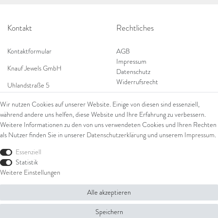
Kontakt
Rechtliches
Kontaktformular
AGB
Impressum
Knauf Jewels GmbH
Datenschutz
Widerrufsrecht
Uhlandstraße 5
65189 Wiesbaden
Wir nutzen Cookies auf unserer Website. Einige von diesen sind essenziell,
Tel: 0049 (0) 173 84 727 84
während andere uns helfen, diese Website und Ihre Erfahrung zu verbessern.
Shop
Tel: 0044 (0)75 84 79 84 18
Weitere Informationen zu den von uns verwendeten Cookies und Ihren Rechten
als Nutzer finden Sie in unserer
Daten­schutz­erklärung
und unserem
Impressum
.
E-Mail: info@knauf-jewels.com
Themen
Ring
Essenziell
Armschmuck
Statistik
Ohrschmuck
Weitere Einstellungen
Halsschmuck
Alle akzeptieren
© Copyright 2026 Knauf Jewels GmbH | Alle Rechte vorbehalten.
Speichern