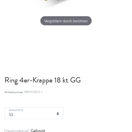
Vergrößern durch berühren
Ring 4er-Krappe 18 kt GG
Artikelnummer
1BB91G853-1
RINGWEITE
Gelbgold
Hauptmaterial: