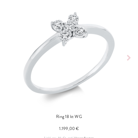
Ring 18 kt WG
1.199,00 €
*
inkl. ges. MwSt.
zzgl.
Versandkosten