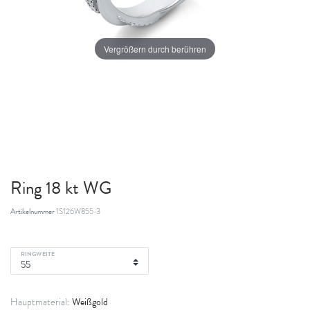
Vergrößern durch berühren
Ring 18 kt WG
Artikelnummer
1S126W855-3
RINGWEITE
Weißgold
Hauptmaterial: