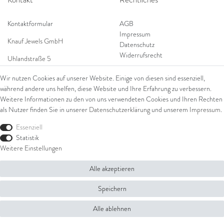
Kontaktformular
AGB
Impressum
Knauf Jewels GmbH
Datenschutz
Widerrufsrecht
Uhlandstraße 5
65189 Wiesbaden
Wir nutzen Cookies auf unserer Website. Einige von diesen sind essenziell,
Tel: 0049 (0) 173 84 727 84
während andere uns helfen, diese Website und Ihre Erfahrung zu verbessern.
Shop
Tel: 0044 (0)75 84 79 84 18
Weitere Informationen zu den von uns verwendeten Cookies und Ihren Rechten
als Nutzer finden Sie in unserer
Daten­schutz­erklärung
und unserem
Impressum
.
E-Mail: info@knauf-jewels.com
Themen
Ring
Essenziell
Armschmuck
Statistik
Ohrschmuck
Weitere Einstellungen
Halsschmuck
Alle akzeptieren
© Copyright 2026 Knauf Jewels GmbH | Alle Rechte vorbehalten.
Speichern
Alle ablehnen