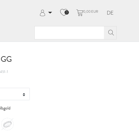
0,00 EUR
DE
0
Anmelden
Registrieren
Meine Bestellungen
Hilfe & Kontakt
t GG
451-1
lbgold