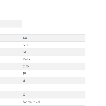
14kt
5.03
51
Brillant
2.76
19
si
0
Memoire voll