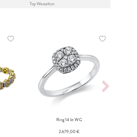
Top Wesselton
Ring 14 kt WG
Creo
2.679,00 €