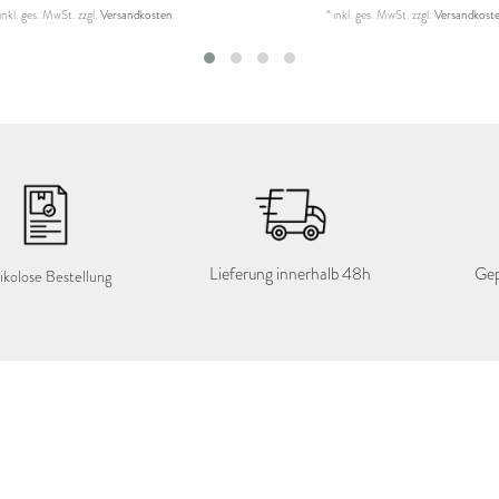
inkl. ges. MwSt.
zzgl.
Versandkosten
*
inkl. ges. MwSt.
zzgl.
Versandkost
Lieferung innerhalb 48h
Gep
ikolose Bestellung