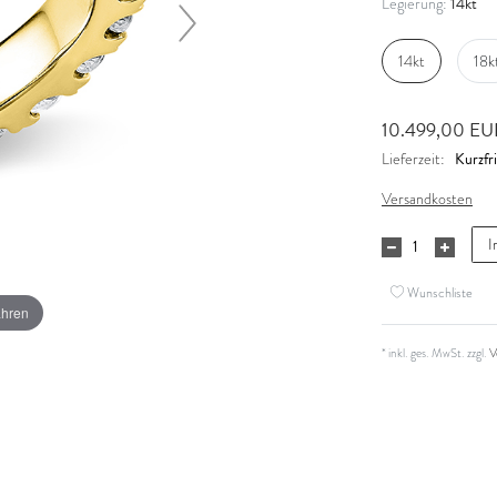
14kt
Legierung:
14kt
18k
10.499,00 E
Kurzfri
Lieferzeit:
Versandkosten
I
Wunschliste
ahren
* inkl. ges. MwSt. zzgl.
V