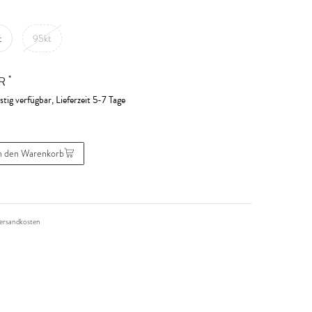
t
95kt
*
UR
stig verfügbar, Lieferzeit 5-7 Tage
n den Warenkorb
ersandkosten