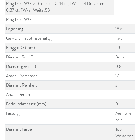
Ring 18 kt WG, 3 Brillanten 0,44 ct, TW-si, 14 Brillanten
0,37 ct, TW-si, Weite:53
Ring 18 kt WG
Legierung
18kt
Gewicht Hauptmaterial (g)
1.93
Ringgröße (mm)
53
Diamant Schliff
Brillant
Diamantgewicht (ct)
0.81
Anzahl Diamanten
17
Diamant Reinheit
si
Anzahl Perlen
Perldurchmesser (mm)
0
Fassung
Memoire
halb
Diamant Farbe
Top
Wesselton