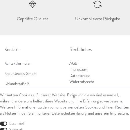
Geprüfte Qualität
Unkomplizierte Rückgabe
Kontakt
Rechtliches
Kontaktformular
AGB
Impressum
Knauf Jewels GmbH
Datenschutz
Widerrufsrecht
Uhlandstraße 5
65189 Wiesbaden
Wir nutzen Cookies auf unserer Website. Einige von diesen sind essenziell,
Tel: 0049 (0) 173 84 727 84
während andere uns helfen, diese Website und Ihre Erfahrung zu verbessern.
Shop
Tel: 0044 (0)75 84 79 84 18
Weitere Informationen zu den von uns verwendeten Cookies und Ihren Rechten
als Nutzer finden Sie in unserer
Daten­schutz­erklärung
und unserem
Impressum
.
E-Mail: info@knauf-jewels.com
Themen
Ring
Essenziell
Armschmuck
Statistik