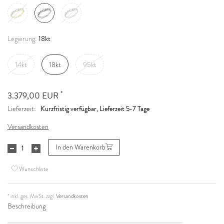
18kt
Legierung:
14kt
18kt
95kt
*
3.379,00 EUR
Kurzfristig verfügbar, Lieferzeit 5-7 Tage
Lieferzeit:
Versandkosten
In den Warenkorb
Wunschliste
* inkl. ges. MwSt. zzgl.
Versandkosten
Beschreibung