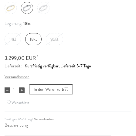
18kt
Legierung:
14kt
18kt
95kt
*
3.299,00 EUR
Kurzfristig verfügbar, Lieferzeit 5-7 Tage
Lieferzeit:
Versandkosten
In den Warenkorb
Wunschliste
* inkl. ges. MwSt. zzgl.
Versandkosten
Beschreibung