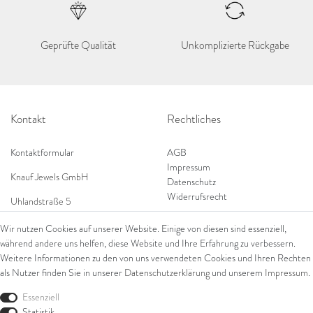
Geprüfte Qualität
Unkomplizierte Rückgabe
Kontakt
Rechtliches
Kontaktformular
AGB
Impressum
Knauf Jewels GmbH
Datenschutz
Widerrufsrecht
Uhlandstraße 5
65189 Wiesbaden
Wir nutzen Cookies auf unserer Website. Einige von diesen sind essenziell,
Tel: 0049 (0) 173 84 727 84
während andere uns helfen, diese Website und Ihre Erfahrung zu verbessern.
Shop
Tel: 0044 (0)75 84 79 84 18
Weitere Informationen zu den von uns verwendeten Cookies und Ihren Rechten
als Nutzer finden Sie in unserer
Daten­schutz­erklärung
und unserem
Impressum
.
E-Mail: info@knauf-jewels.com
Themen
Ring
Essenziell
Armschmuck
Statistik