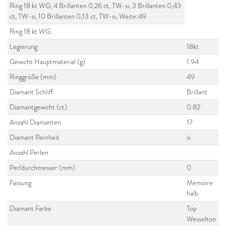
Ring 18 kt WG, 4 Brillanten 0,26 ct, TW-si, 3 Brillanten 0,43
ct, TW-si, 10 Brillanten 0,13 ct, TW-si, Weite:49
Ring 18 kt WG
Legierung
18kt
Gewicht Hauptmaterial (g)
1.94
Ringgröße (mm)
49
Diamant Schliff
Brillant
Diamantgewicht (ct)
0.82
Anzahl Diamanten
17
Diamant Reinheit
si
Anzahl Perlen
Perldurchmesser (mm)
0
Fassung
Memoire
halb
Diamant Farbe
Top
Wesselton