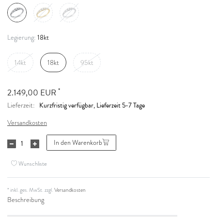
18kt
Legierung:
14kt
18kt
95kt
*
2.149,00 EUR
Kurzfristig verfügbar, Lieferzeit 5-7 Tage
Lieferzeit:
Versandkosten
In den Warenkorb
Wunschliste
* inkl. ges. MwSt. zzgl.
Versandkosten
Beschreibung