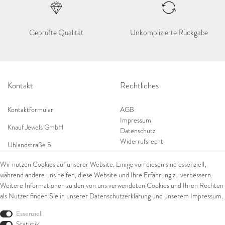
Geprüfte Qualität
Unkomplizierte Rückgabe
Kontakt
Rechtliches
Kontaktformular
AGB
Impressum
Knauf Jewels GmbH
Datenschutz
Widerrufsrecht
Uhlandstraße 5
65189 Wiesbaden
Wir nutzen Cookies auf unserer Website. Einige von diesen sind essenziell,
Tel: 0049 (0) 173 84 727 84
während andere uns helfen, diese Website und Ihre Erfahrung zu verbessern.
Shop
Tel: 0044 (0)75 84 79 84 18
Weitere Informationen zu den von uns verwendeten Cookies und Ihren Rechten
als Nutzer finden Sie in unserer
Daten­schutz­erklärung
und unserem
Impressum
.
E-Mail: info@knauf-jewels.com
Themen
Ring
Essenziell
Armschmuck
Statistik