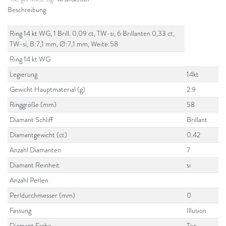
Beschreibung
Ring 14 kt WG, 1 Brill. 0,09 ct, TW-si, 6 Brillanten 0,33 ct,
TW-si, B:7,1 mm, Ø:7,1 mm, Weite:58
Ring 14 kt WG
Legierung
14kt
Gewicht Hauptmaterial (g)
2.9
Ringgröße (mm)
58
Diamant Schliff
Brillant
Diamantgewicht (ct)
0.42
Anzahl Diamanten
7
Diamant Reinheit
si
Anzahl Perlen
Perldurchmesser (mm)
0
Fassung
Illusion
Diamant Farbe
Top