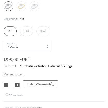
14kt
Legierung:
14kt
18kt
95kt
INHALT
*
1.979,00 EUR
Kurzfristig verfügbar, Lieferzeit 5-7 Tage
Lieferzeit:
Versandkosten
In den Warenkorb
Wunschliste
* inkl. ges. MwSt. zzgl.
Versandkosten