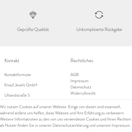
Geprüfte Qualität
Unkomplizierte Rückgabe
Kontakt
Rechtliches
Kontaktformular
AGB
Impressum
Knauf Jewels GmbH
Datenschutz
Widerrufsrecht
Uhlandstraße 5
65189 Wiesbaden
Wir nutzen Cookies auf unserer Website. Einige von diesen sind essenziell,
Tel: 0049 (0) 173 84 727 84
während andere uns helfen, diese Website und Ihre Erfahrung zu verbessern.
Shop
Tel: 0044 (0)75 84 79 84 18
Weitere Informationen zu den von uns verwendeten Cookies und Ihren Rechten
als Nutzer finden Sie in unserer
Daten­schutz­erklärung
und unserem
Impressum
.
E-Mail: info@knauf-jewels.com
Themen