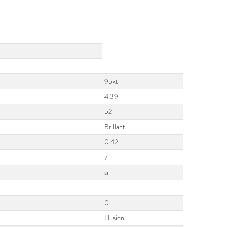
95kt
4.39
52
Brillant
0.42
7
si
0
Illusion