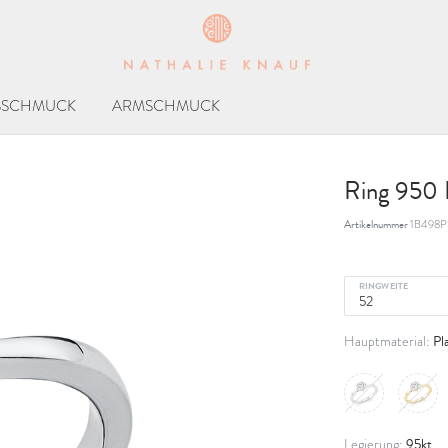
SSCHMUCK
ARMSCHMUCK
Ring 950 P
Artikelnummer
1B498P
RINGWEITE
Pl
Hauptmaterial:
95kt
Legierung: