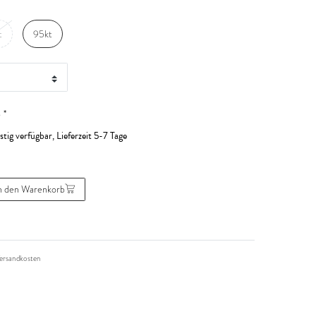
t
95kt
*
R
stig verfügbar, Lieferzeit 5-7 Tage
n den Warenkorb
ersandkosten