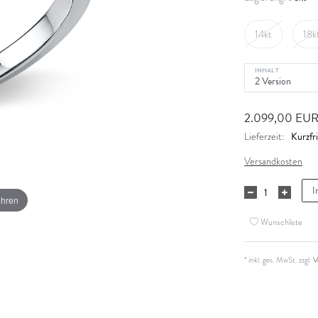
14kt
18k
INHALT
2.099,00 EU
Kurzfri
Lieferzeit:
Versandkosten
I
ahren
Wunschliste
* inkl. ges. MwSt. zzgl.
V