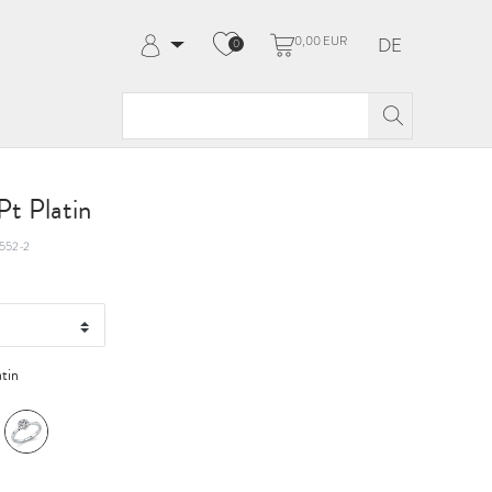
0,00 EUR
DE
0
Anmelden
Registrieren
Meine Bestellungen
Hilfe & Kontakt
t Platin
552-2
atin