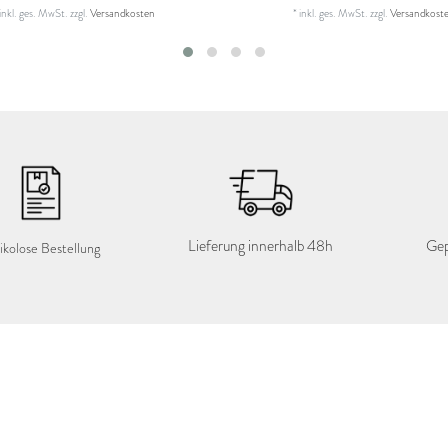
inkl. ges. MwSt.
zzgl.
Versandkosten
*
inkl. ges. MwSt.
zzgl.
Versandkost
Lieferung innerhalb 48h
Gep
ikolose Bestellung