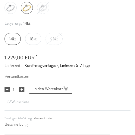
14kt
Legierung:
14kt
18kt
95kt
*
1.229,00 EUR
Kurzfristig verfügbar, Lieferzeit 5-7 Tage
Lieferzeit:
Versandkosten
In den Warenkorb
Wunschliste
* inkl. ges. MwSt. zzgl.
Versandkosten
Beschreibung