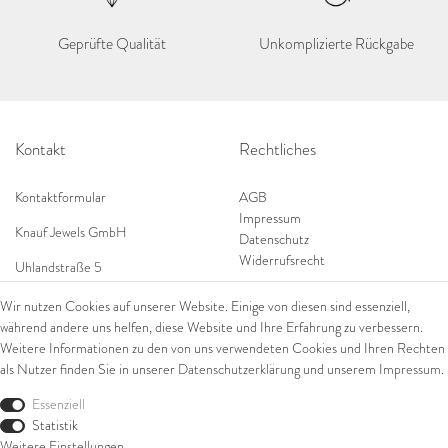
Geprüfte Qualität
Unkomplizierte Rückgabe
Kontakt
Rechtliches
Kontaktformular
AGB
Impressum
Knauf Jewels GmbH
Datenschutz
Widerrufsrecht
Uhlandstraße 5
65189 Wiesbaden
Wir nutzen Cookies auf unserer Website. Einige von diesen sind essenziell,
Tel: 0049 (0) 173 84 727 84
während andere uns helfen, diese Website und Ihre Erfahrung zu verbessern.
Shop
Tel: 0044 (0)75 84 79 84 18
Weitere Informationen zu den von uns verwendeten Cookies und Ihren Rechten
als Nutzer finden Sie in unserer
Daten­schutz­erklärung
und unserem
Impressum
.
E-Mail: info@knauf-jewels.com
Themen
Ring
Essenziell
Armschmuck
Statistik
Ohrschmuck
Weitere Einstellungen