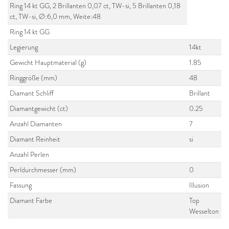
Ring 14 kt GG, 2 Brillanten 0,07 ct, TW-si, 5 Brillanten 0,18
ct, TW-si, Ø:6,0 mm, Weite:48
Ring 14 kt GG
Legierung
14kt
Gewicht Hauptmaterial (g)
1.85
Ringgröße (mm)
48
Diamant Schliff
Brillant
Diamantgewicht (ct)
0.25
Anzahl Diamanten
7
Diamant Reinheit
si
Anzahl Perlen
Perldurchmesser (mm)
0
Fassung
Illusion
Diamant Farbe
Top
Wesselton