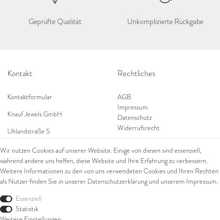
Geprüfte Qualität
Unkomplizierte Rückgabe
Kontakt
Rechtliches
Kontaktformular
AGB
Impressum
Knauf Jewels GmbH
Datenschutz
Widerrufsrecht
Uhlandstraße 5
65189 Wiesbaden
Wir nutzen Cookies auf unserer Website. Einige von diesen sind essenziell,
Tel: 0049 (0) 173 84 727 84
während andere uns helfen, diese Website und Ihre Erfahrung zu verbessern.
Shop
Tel: 0044 (0)75 84 79 84 18
Weitere Informationen zu den von uns verwendeten Cookies und Ihren Rechten
als Nutzer finden Sie in unserer
Daten­schutz­erklärung
und unserem
Impressum
.
E-Mail: info@knauf-jewels.com
Themen
Ring
Essenziell
Armschmuck
Statistik
Ohrschmuck
Weitere Einstellungen