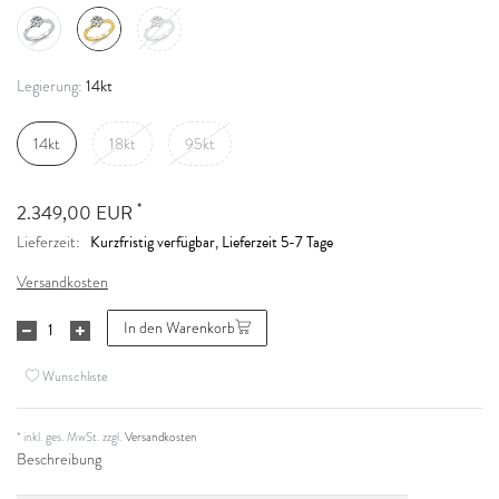
14kt
Legierung:
14kt
18kt
95kt
*
2.349,00 EUR
Kurzfristig verfügbar, Lieferzeit 5-7 Tage
Lieferzeit:
Versandkosten
In den Warenkorb
Wunschliste
* inkl. ges. MwSt. zzgl.
Versandkosten
Beschreibung