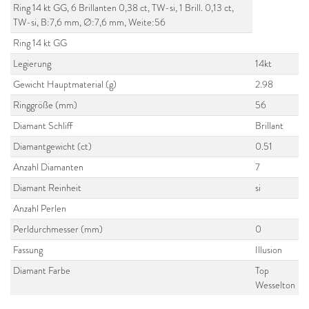
Ring 14 kt GG, 6 Brillanten 0,38 ct, TW-si, 1 Brill. 0,13 ct,
TW-si, B:7,6 mm, Ø:7,6 mm, Weite:56
Ring 14 kt GG
Legierung
14kt
Gewicht Hauptmaterial (g)
2.98
Ringgröße (mm)
56
Diamant Schliff
Brillant
Diamantgewicht (ct)
0.51
Anzahl Diamanten
7
Diamant Reinheit
si
Anzahl Perlen
Perldurchmesser (mm)
0
Fassung
Illusion
Diamant Farbe
Top
Wesselton