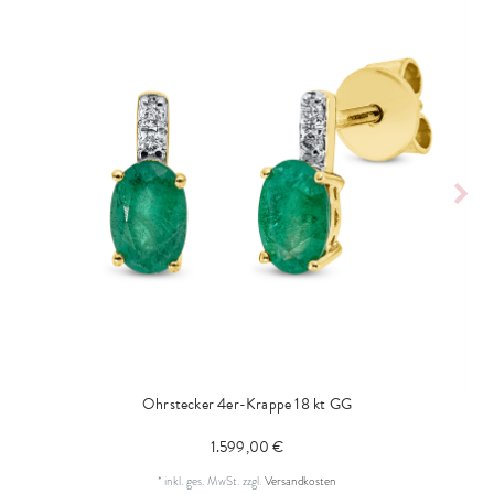
Ohrstecker 4er-Krappe 18 kt GG
1.599,00 €
*
inkl. ges. MwSt.
zzgl.
Versandkosten