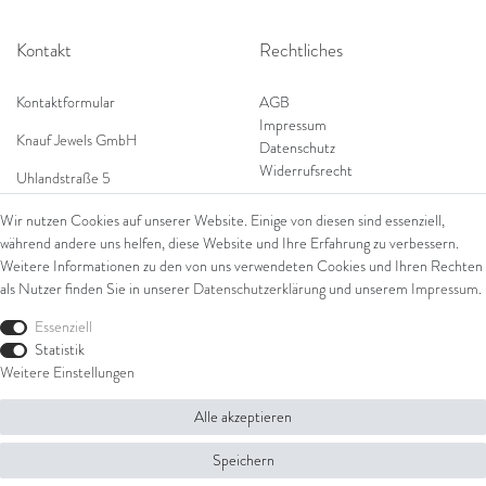
Kontakt
Rechtliches
Kontaktformular
AGB
Impressum
Knauf Jewels GmbH
Datenschutz
Widerrufsrecht
Uhlandstraße 5
65189 Wiesbaden
Wir nutzen Cookies auf unserer Website. Einige von diesen sind essenziell,
Tel: 0049 (0) 173 84 727 84
während andere uns helfen, diese Website und Ihre Erfahrung zu verbessern.
Shop
Tel: 0044 (0)75 84 79 84 18
Weitere Informationen zu den von uns verwendeten Cookies und Ihren Rechten
als Nutzer finden Sie in unserer
Daten­schutz­erklärung
und unserem
Impressum
.
E-Mail: info@knauf-jewels.com
Themen
Ring
Essenziell
Armschmuck
Statistik
Ohrschmuck
Weitere Einstellungen
Halsschmuck
Alle akzeptieren
© Copyright 2026 Knauf Jewels GmbH | Alle Rechte vorbehalten.
Speichern